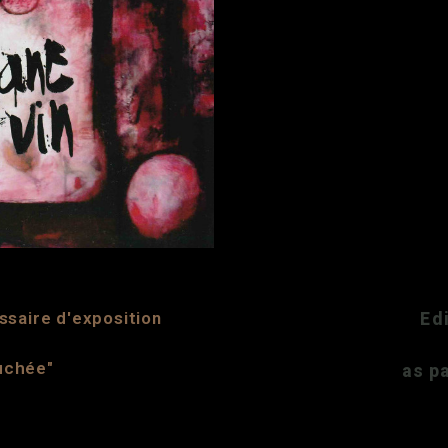
saire d'exposition
Ed
auchée"
as p