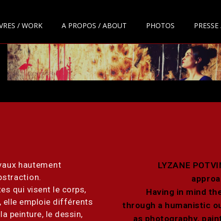
VRES / WORK
A PROPOS / ABOUT
PHOTOS
PRESSE 
avaux
hautement
LYZANE POTVIN’
bstraction.
approa
 qui visent le corps,
Having in mind the
, elle emploie différents
through a humanistic o
a peinture, le dessin,
as photography, pain