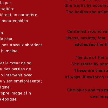
lle par
She works by accumul
matière.
The bodies she pain
ièrent un caractère
 insoutenables.
Centered around vari
la
illness, anxiety, fea
la peur,
addresses the th
, ses travaux abordent
é humaine.
The use of the s
 et le cœur de sa
She starts by phot
u des parties de
These are then a
 y intervenir avec
of ways.
Blowtorch
u
au y est omniprésente ;
igine.
She blurs
and mixes
ropre image afin
own imag
re époque.