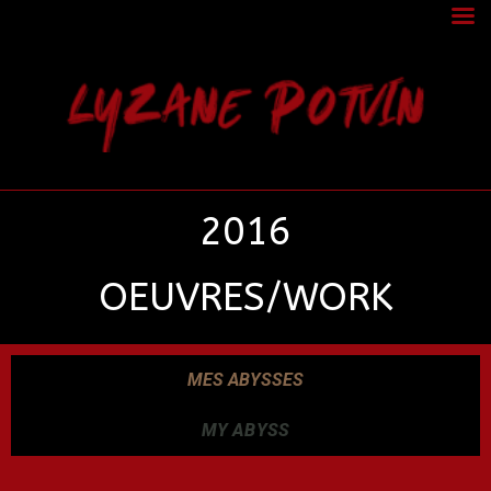
LYZANE POTVIN
2016
OEUVRES/WORK
MES ABYSSES
MY ABYSS