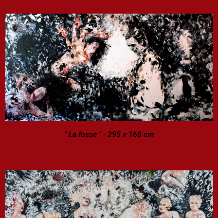
" La fosse " - 295 x 160 cm