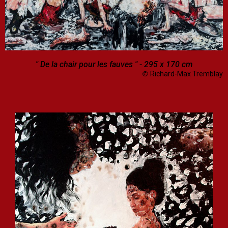
" De la chair pour les fauves " - 295 x 170 cm
Richard-Max Tremblay
©