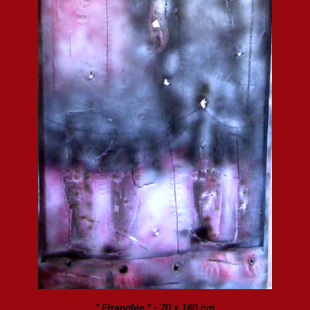
" Etranglée " - 70 x 180 cm