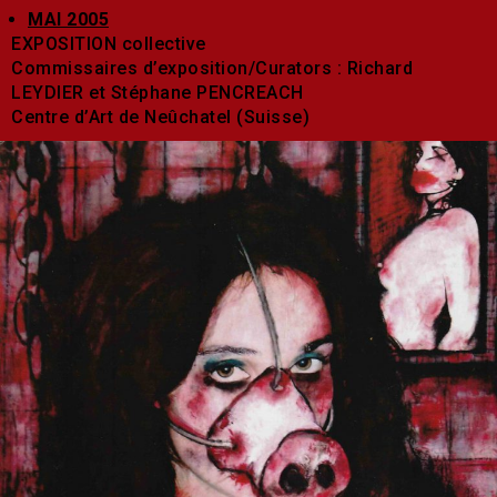
MAI 2005
EXPOSITION collective
Commissaires d’exposition/Curators : Richard
LEYDIER et Stéphane PENCREACH
Centre d’Art de Neûchatel (Suisse)