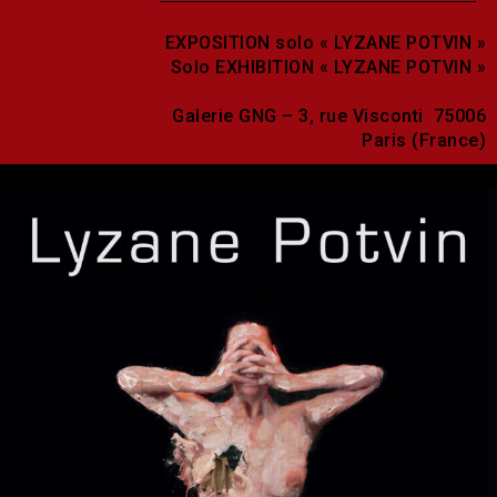
EXPOSITION solo « LYZANE POTVIN »
Solo EXHIBITION « LYZANE POTVIN »
Galerie GNG – 3, rue Visconti 75006
Paris (France)