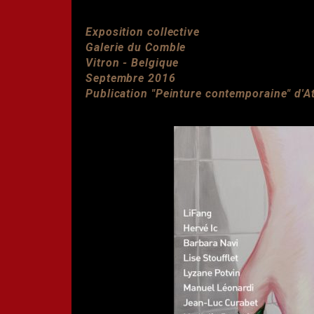
Exposition collective
Galerie du Comble
Vitron - Belgique
Septembre 2016
Publication "Peinture contemporaine" d'A