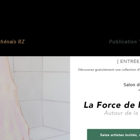
thénaïs RZ
Publication