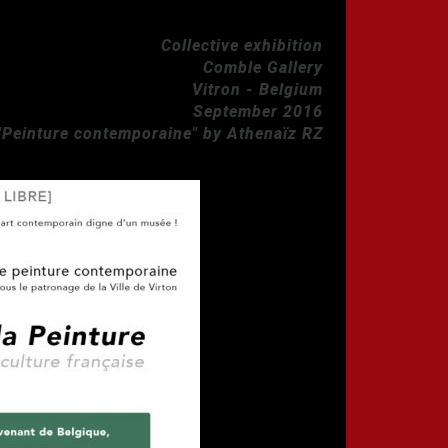
Collective exhibition
Comble Gallery
Vitron - Belgium
September 2016
 "Peinture contemporaine" by Athenaïz RZ