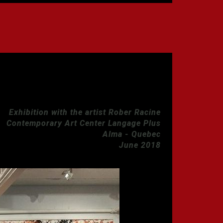
Exhibition with the artist Rober Racine
Contemporary Art Center Langage Plus
Alma - Quebec
June 2018