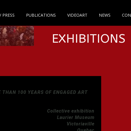
/ PRESS
PUBLICATIONS
VIDEOART
NEWS
CON
EXHIBITIONS
E THAN 100 YEARS OF ENGAGED ART
Collective exhibition
Laurier Museum
Victoriaville
Quebec